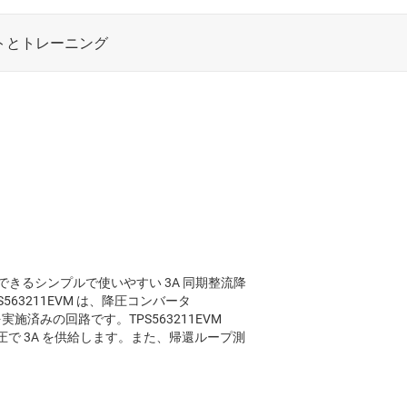
が選択できるシンプルで使いやすい 3A 同期整流降
563211EVM は、降圧コンバータ
施済みの回路です。TPS563211EVM
の出力電圧で 3A を供給します。また、帰還ループ測