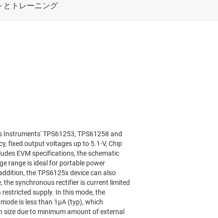
as Instruments' TPS61253, TPS61258 and
, fixed output voltages up to 5.1-V, Chip
cludes EVM specifications, the schematic
ge range is ideal for portable power
addition, the TPS6125x device can also
, the synchronous rectifier is current limited
 restricted supply. In this mode, the
 mode is less than 1µA (typ), which
on size due to minimum amount of external