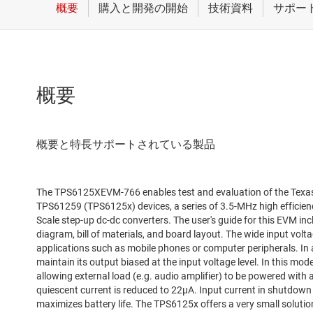
概要
The TPS6125XEVM-766 enables test and evaluation of the Tex
TPS61259 (TPS6125x) devices, a series of 3.5-MHz high efficiency
Scale step-up dc-dc converters. The user's guide for this EVM in
diagram, bill of materials, and board layout. The wide input volta
applications such as mobile phones or computer peripherals. In 
maintain its output biased at the input voltage level. In this mode
allowing external load (e.g. audio amplifier) to be powered with a
quiescent current is reduced to 22µA. Input current in shutdown
maximizes battery life. The TPS6125x offers a very small soluti