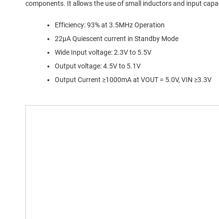
components. It allows the use of small inductors and input capaci
Efficiency: 93% at 3.5MHz Operation
22µA Quiescent current in Standby Mode
Wide Input voltage: 2.3V to 5.5V
Output voltage: 4.5V to 5.1V
Output Current ≥1000mA at VOUT = 5.0V, VIN ≥3.3V