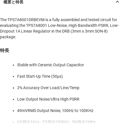
The TPS7A8001DRBEVM is a fully assembled and tested circuit for
evaluating the TPS7A8001 Low-Noise, High-Bandwidth PSRR, Low-
Dropout 1A Linear Regulator in the DRB (3mm x 3mm SON-8)
package.
特長
Stable with Ceramic Output Capacitor
Fast Start-Up Time (50μs)
2% Accuracy Over Load/Line/Temp
Low Output Noise/Ultra High PSRR
49mVRMS Output Noise, 100Hz to 100KHz
63dB@1kHz - 57dB@100kHz - 38dB@1MHz