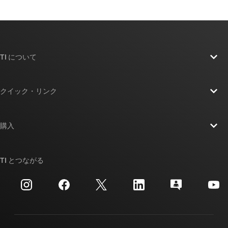
TI について
TI の概要
クイック・リンク
採用情報
お問い合わせ
ニュース
購入
TI E2E™ 設計サポート・フォーラム
ストーリー | チップ開発の舞台裏
TI API スイート
クロスリファレンス検索
TI とつながる
イベント
myTI 法人アカウント
カスタマー・サポート・センター
投資家向け情報
配送、お支払い、および税金
パッケージ
製造
ご注文に関する FAQ
品質と信頼性