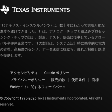
コーポレート・シティズンシップ
販売特約店
myTI アカウントの FAQ
TI (テキサス・インスツルメンツ) は、数十年にわたって実現可能な
進歩を遂げてきました。TI は、アナログ・チップと組込みプロセッ
シング・チップの設計、製造、テスト、販売に従事しているグロー
バル半導体企業です。TI の製品は、システム設計時に効率的な電力
の管理、高精度のセンサ、データ送信に役立ち、優れた制御と処理
を提供します。
アクセシビリティ
Cookie ポリシー
プライバシーポリシー
販売約款
使用条件
商標
Webサイトに関するフィードバック
© Copyright 1995-
2026
Texas Instruments Incorporated. All rights
reserved.