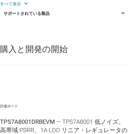
Factory EEPROM programmable VOUT
3 x 3mm SON-8 Package
購入と開発の開始
TPS7A80
—
低静止電流 (IQ)、イネーブル搭載、1A、高 PSRR、超
低ドロップアウト電圧レギュレータ
評価ボード
TPS7A8001DRBEVM
— TPS7A8001 低ノイズ、
高帯域 PSRR、1A LDO リニア・レギュレータの