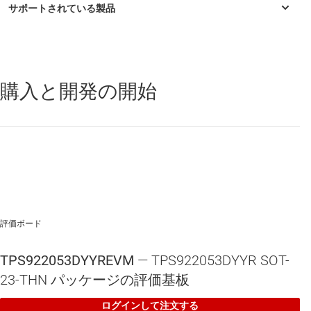
包括的な保護機能と、構成可能なサーマル フォールド
バック曲線
購入と開発の開始
TPS922052
—
誘導性、高速調光機能搭載、65V、2A 降圧 LED ドラ
イバ
TPS922053
—
誘導性の高速調光機能とスペクトラム拡散機能搭
載、65V、2A 降圧 LED ドライバ
TPS922054
—
誘導性、高速調光機能搭載、65V、4A 降圧 LED ドラ
イバ
TPS922055
—
誘導性の高速調光機能とスペクトラム拡散機能搭
載、65V、4A 降圧 LED ドライバ
評価ボード
TPS922053DYYREVM
— TPS922053DYYR SOT-
23-THN パッケージの評価基板
ログインして注文する