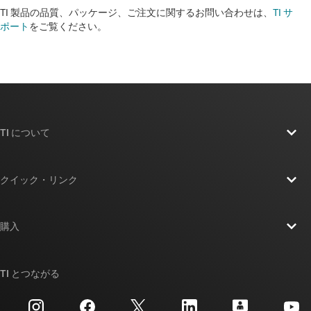
TI 製品の品質、パッケージ、ご注文に関するお問い合わせは、
TI サ
ポート
をご覧ください。
TI について
TI の概要
クイック・リンク
採用情報
お問い合わせ
ニュース
購入
TI E2E™ 設計サポート・フォーラム
ストーリー | チップ開発の舞台裏
TI API スイート
クロスリファレンス検索
TI とつながる
イベント
myTI 法人アカウント
カスタマー・サポート・センター