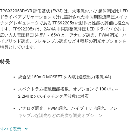
TPS922053DYYR 評価基板 (EVM) は、大電流および 超深調光比 LED
ドライバ アプリケーション向けに設計された非同期整流降圧スイッ
チング レギュレータである TPS92205x の動作と性能の評価に役立ち
ます。TPS92205x は、2A/4A 非同期整流降圧 LED ドライバであり、
広い入力電圧範囲 (4.5V ～ 65V) と、アナログ調光、PWM 調光、ハ
イブリッド調光、フレキシブル調光など 4 種類の調光オプションを
特長としています。
特長
統合型 150mΩ MOSFET を内蔵 (連続出力電流 4A)
スペクトラム拡散機能搭載、オプションで 100kHz ～
2.2MHz のスイッチング周波数に対応
アナログ調光、PWM 調光、ハイブリッド調光、フレ
キシブルな調光などの高度な調光オプション
最小 200ns のパルス幅と高い調光比を実現する誘導性
高速調光機能 (IFD)