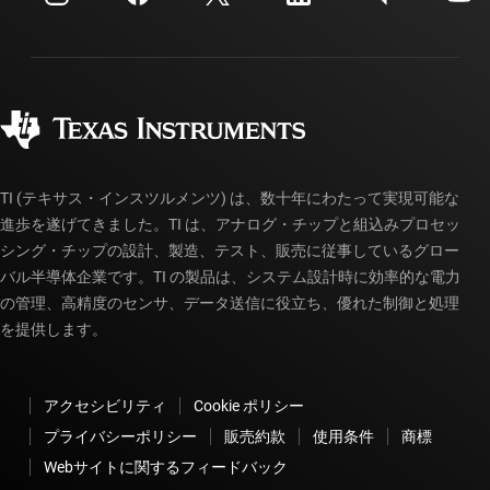
投資家向け情報
配送、お支払い、および税金
パッケージ
製造
ご注文に関する FAQ
品質と信頼性
コーポレート・シティズンシップ
販売特約店
myTI アカウントの FAQ
TI (テキサス・インスツルメンツ) は、数十年にわたって実現可能な
進歩を遂げてきました。TI は、アナログ・チップと組込みプロセッ
シング・チップの設計、製造、テスト、販売に従事しているグロー
バル半導体企業です。TI の製品は、システム設計時に効率的な電力
の管理、高精度のセンサ、データ送信に役立ち、優れた制御と処理
を提供します。
アクセシビリティ
Cookie ポリシー
プライバシーポリシー
販売約款
使用条件
商標
Webサイトに関するフィードバック