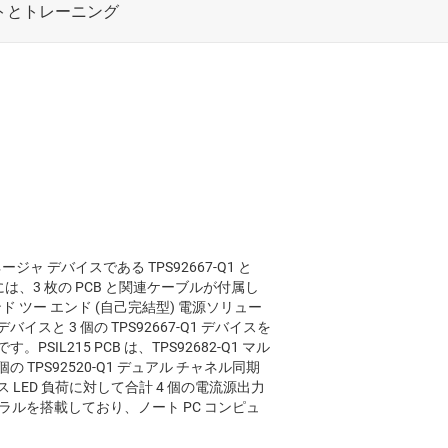
ネージャ デバイスである TPS92667-Q1 と
トには、3 枚の PCB と関連ケーブルが付属し
 ツー エンド (自己完結型) 電源ソリュー
 デバイスと 3 個の TPS92667-Q1 デバイスを
SIL215 PCB は、TPS92682-Q1 マル
TPS92520-Q1 デュアル チャネル同期
LED 負荷に対して合計 4 個の電流源出力
フェラルを搭載しており、ノート PC コンピュ