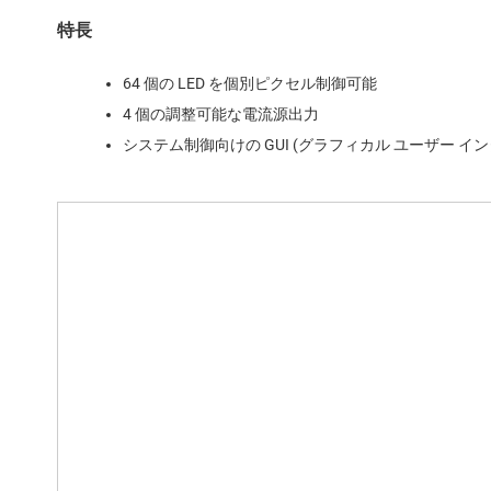
特長
64 個の LED を個別ピクセル制御可能
4 個の調整可能な電流源出力
システム制御向けの GUI (グラフィカル ユーザー イ