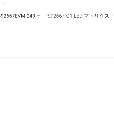
ボード
S92667EVM-243
— TPS92667-Q1 LED マト