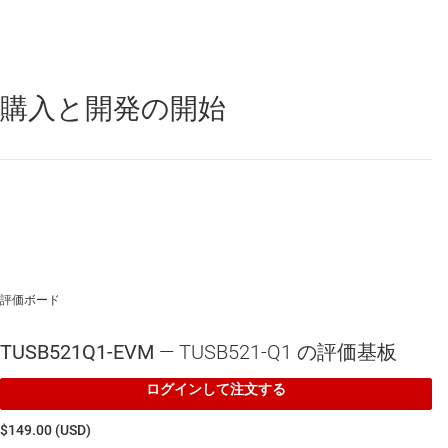
車載グレード 2 の温度範囲：-40°C ～ 105°C
®
購入と開発の開始
TUSB521-Q1
—
車載、USB Type-C
5Gbps リニア リドライバのマ
ルチプレクサ / デマルチプレクサ
評価ボード
TUSB521Q1-EVM
— TUSB521-Q1 の評価基板
ログインして注文する
$149.00 (USD)