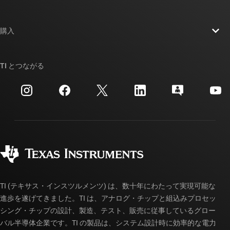
採用情報
お問い合わせ
ニュース
購入
TI E2E™ 設計サポート・フォーラム
ストーリー | チップ開発の舞台裏
TI API スイート
クロスリファレンス検索
TI とつながる
イベント
myTI 法人アカウント
カスタマー・サポート・センター
投資家向け情報
配送、お支払い、および税金
パッケージ
製造
ご注文に関する FAQ
品質と信頼性
コーポレート・シティズンシップ
販売特約店
myTI アカウントの FAQ
TI (テキサス・インスツルメンツ) は、数十年にわたって実現可能な
進歩を遂げてきました。TI は、アナログ・チップと組込みプロセッ
シング・チップの設計、製造、テスト、販売に従事しているグロー
バル半導体企業です。TI の製品は、システム設計時に効率的な電力