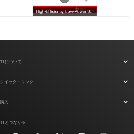
TI について
TI の概要
クイック・リンク
採用情報
お問い合わせ
ニュース
購入
TI E2E™ 設計サポート・フォーラム
ストーリー | チップ開発の舞台裏
TI API スイート
クロスリファレンス検索
TI とつながる
イベント
myTI 法人アカウント