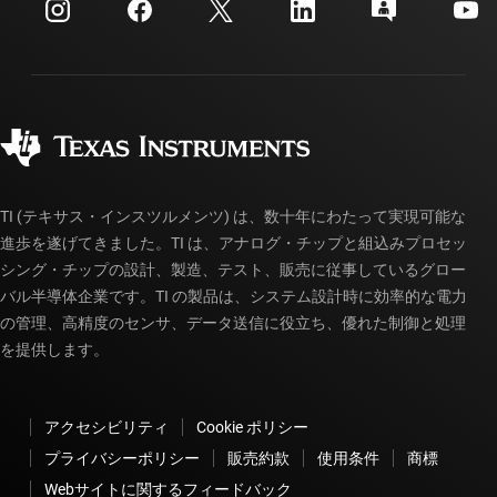
カスタマー・サポート・センター
投資家向け情報
配送、お支払い、および税金
パッケージ
製造
ご注文に関する FAQ
品質と信頼性
コーポレート・シティズンシップ
販売特約店
myTI アカウントの FAQ
TI (テキサス・インスツルメンツ) は、数十年にわたって実現可能な
進歩を遂げてきました。TI は、アナログ・チップと組込みプロセッ
シング・チップの設計、製造、テスト、販売に従事しているグロー
バル半導体企業です。TI の製品は、システム設計時に効率的な電力
の管理、高精度のセンサ、データ送信に役立ち、優れた制御と処理
を提供します。
アクセシビリティ
Cookie ポリシー
プライバシーポリシー
販売約款
使用条件
商標
Webサイトに関するフィードバック