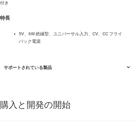
付き
特長
5V、6W 絶縁型、ユニバーサル入力、CV、CC フライ
バック電源
購入と開発の開始
UCC28910
—
定電圧、定電流、1 次側制御機能搭載、700V フライ
バック スイッチャ