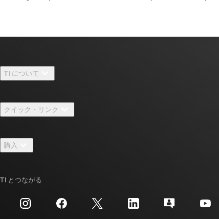
TI について
TI の概要
クイック・リンク
採用情報
お問い合わせ
ニュース
購入
TI E2E™ 設計サポート・フォーラム
ストーリー | チップ開発の舞台裏
TI API スイート
クロスリファレンス検索
TI とつながる
イベント
myTI 法人アカウント
カスタマー・サポート・センター
投資家向け情報
配送、お支払い、および税金