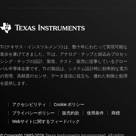
パッケージ
製造
ご注文に関する FAQ
品質と信頼性
コーポレート・シティズンシップ
販売特約店
myTI アカウントの FAQ
TI (テキサス・インスツルメンツ) は、数十年にわたって実現可能な
進歩を遂げてきました。TI は、アナログ・チップと組込みプロセッ
シング・チップの設計、製造、テスト、販売に従事しているグロー
バル半導体企業です。TI の製品は、システム設計時に効率的な電力
の管理、高精度のセンサ、データ送信に役立ち、優れた制御と処理
を提供します。
アクセシビリティ
Cookie ポリシー
プライバシーポリシー
販売約款
使用条件
商標
Webサイトに関するフィードバック
© Copyright 1995-
2026
Texas Instruments Incorporated. All rights