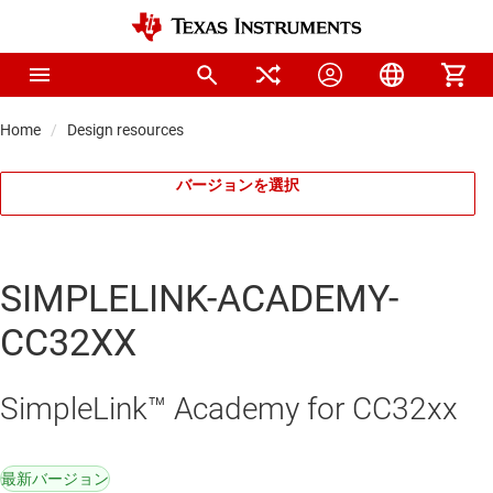
Home
Design resources
バージョンを選択
SIMPLELINK-ACADEMY-
CC32XX
SimpleLink™ Academy for CC32xx
最新バージョン