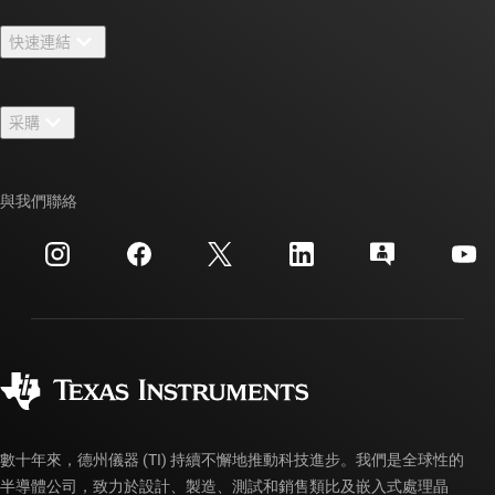
關於 TI 概覽
快速連結
人才招募
聯絡我們
新聞室
采購
TI E2E™ 設計支援論壇
我們的故事 | 晶片幕後
TI API 套件
交互參考搜索
與我們聯絡
活動
myTI 公司帳戶
客戶支援中心
投資人關系
運送、付款與稅金
封裝
製造
訂購 FAQ
品質與可靠性
企業公民
授權經銷商
myTI 帳戶常見問題解答
數十年來，德州儀器 (TI) 持續不懈地推動科技進步。我們是全球性的
半導體公司，致力於設計、製造、測試和銷售類比及嵌入式處理晶