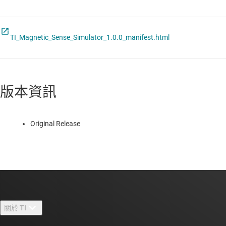
TI_Magnetic_Sense_Simulator_1.0.0_manifest.html
版本資訊
Original Release
關於 TI