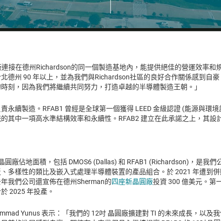
圓廠連接在德州Richardson的同一個製造基地內，能提供絕佳的營運效率
德州 90 年以上，並為我們與Richardson社區的良好合作關係感到
的時刻，因為我們將繼續共同努力，打造卓越的半導體製造王朝。」
永續製造。RFAB1 曾經是全球第一個獲得 LEED 金級認證 (能源與環
其中一項高水準結構效率和永續性。RFAB2 建立在此承諾之上，其設計也
圓廠佔地面積，包括 DMOS6 (Dallas) 和 RFAB1 (Richardson)
多樣性的類比及嵌入式處理半導體裝置的產品組合。於 2021 年遭到併購
我們公司還宣佈在德州Sherman的
四座新晶圓廠
投資 300 億美元。
 2025 年投產。
mmad Yunus 表示：「我們的 12吋 晶圓廠擴建對 TI 的未來成長，