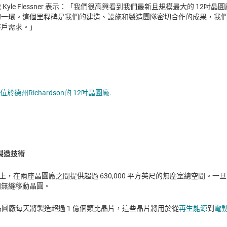
yle Flessner 表示：「我們很高興看到我們最新且規模最大的 12
的一環。這個里程碑是我們的建造、設施和製造團隊密切合作的成果，我
客戶需求。」
Opens in a new tab
位於德州Richardson的 12吋晶圓廠.
進製造技術
0% 以上，在兩座晶圓廠之間提供超過 630,000 平方英尺的無塵室總空間。
間無縫移動晶圓。
on晶圓廠每天將製造超過 1 億個類比晶片，這些晶片將用於從
再生能源
到
電