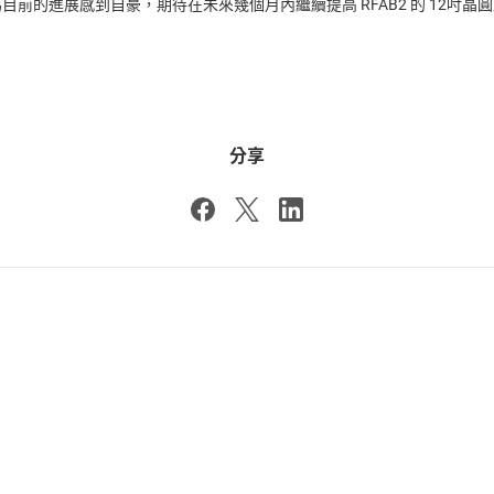
前的進展感到自豪，期待在未來幾個月內繼續提高 RFAB2 的 12吋晶
分享