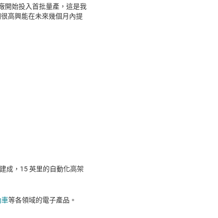
吋晶圓廠開始投入首批量產，這是我
們很高興能在未來幾個月內提
一旦建成，15 英里的自動化高架
動車
等各領域的電子產品。