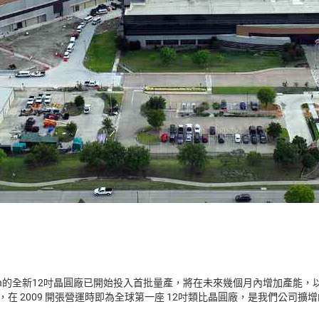
dson的全新12吋晶圓廠已開始投入首批量產，將在未來幾個月內增加產能
相連，在 2009 開張營運時即為全球第一座 12吋類比晶圓廠，是我們公司擴