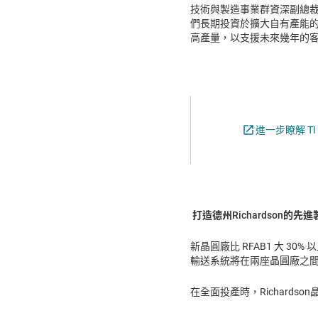
技術與製造事業群資深副總裁 K
們長期投資於擴大自有產能
高產量，以支援未來幾年的
進一步瞭解 TI 
打造德州Richardson的先
新晶圓廠比 RFAB1 大 3
輸送系統將在兩座晶圓廠之
在全面投產時，Richards