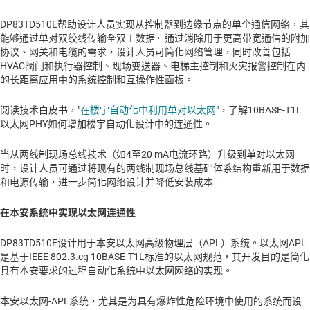
DP83TD510E帮助设计人员实现从控制器到边缘节点的单个通信网络，其
能够通过单对双绞线传输全双工数据。通过消除用于更高带宽通信的附加
协议、网关和电缆的需求，设计人员可简化网络管理，同时改善包括
HVAC阀门和执行器控制、现场变送器、电梯主控制和火灾报警控制在内
的长距离应用中的系统控制和互操作性面板。
阅读技术白皮书，"
在楼宇自动化中利用单对以太网
"，了解10BASE-T1L
以太网PHY如何增加楼宇自动化设计中的连通性。
当从两线制现场总线技术（如4至20 mA电流环路）升级到单对以太网
时，设计人员可通过将现有的两线制现场总线基础体系结构重新用于数据
和电源传输，进一步简化网络设计并降低安装成本。
在本安系统中实现以太网连通性
DP83TD510E设计用于本安以太网高级物理层（APL）系统。以太网APL
是基于IEEE 802.3.cg 10BASE-T1L标准的以太网规范，其开发目的是简化
具有本安要求的过程自动化系统中以太网网络的实现。
本安以太网-APL系统，尤其是为具有爆炸性危险环境中使用的系统而设