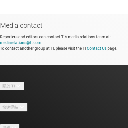
Media contact
Reporters and editors can contact TI’s media relations team at:
mediarelations@ti.com
To contact another group at TI, please visit the TI
Contact Us
page.
關於 TI
關於 TI 概覽
快速連結
人才招募
聯絡我們
新聞室