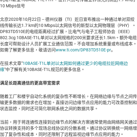
10 Mbps信号
北京2020年10月22日 -- 德州仪器（TI）近日宣布推出一种通过单对双绞
线传输长达1.7 km的10 Mbps以太网信号的新型以太网物理层（PHY）。
DP83TD510E的电缆距离经过扩展，比电气与电子工程师协会（IEEE）
802.3cg 10BASE-T1L单对以太网规格的200米要求还长1.5km。额外电缆
长度可帮助设计人员扩展工业通信范围，不会增加系统重量或布线成本。
如需了解更多信息，敬请访问
www.ti.com/DP83TD510E-pr
。
在技术文章"
10BASE-T1L单对以太网如何通过更少的电缆拉近网络边
缘
"中了解有关10BASE-T1L规范的更多信息。
满足长距离通信的更高带宽需求
随着工厂和楼宇自动化系统的复杂性不断增长，在网络边缘与节点之间传
输更多数据的需求也在增加。直接访问边缘节点应用的能力可改善控制和
状态监控，同时还可简化联网系统之间的数据共享。
当前，用于将连通性连接到边缘节点的解决方案通常使用由网络网关通过
协议转换支持的多个现场总线协议的分散系统。通过协议转换统一网络增
加了复杂性和成本，同时还限制了远程监视边缘节点应用的能力。