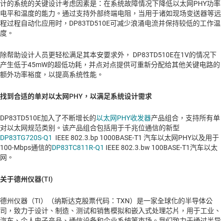
计的系统的关键设计考虑因素是：在系统故障情况下降低以太网PHY功率
电平和温度的能力。通过支持外部终端电阻，当用于诸如现场变送器等远
程过程自动化应用时，DP83TD510E可减少浪涌电流并保持较低的工作温
度。
除帮助设计人员更轻松满足其本安要求外， DP83TD510E在1V的情况下
产生低于45mW的超低功耗，并点对点提供可重新分配给其他关键电路的
额外功率裕度，以提高系统性能。
找到合适的单对以太网PHY，以满足系统设计需求
DP83TD510E加入了不断增长的
以太网PHY收发器
产品组合，支持所有单
对以太网规范类别。该产品组合包括用于千兆位通信的新型
DP83TG720S-Q1
IEEE 802.3.bp 1000BASE-T1 汽车以太网PHY以及用于
100-Mbps通信的
DP83TC811R-Q1
IEEE 802.3.bw 100BASE-T1汽车以太
网。
关于德州仪器(TI)
德州仪器（TI）（纳斯达克股票代码：TXN）是一家全球化的半导体公
司，致力于设计、制造、测试和销售模拟和嵌入式处理芯片，用于工业、
汽车、个人电子产品、通信设备和企业系统等市场。我们致力于通过半导