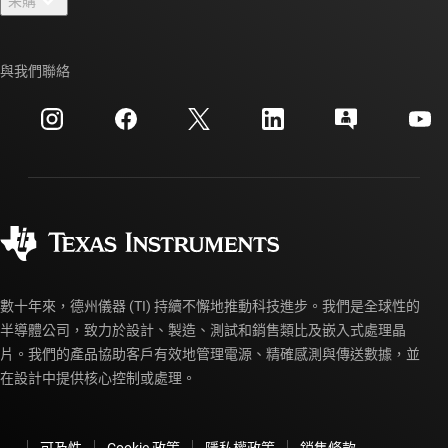
采購
TI E2E™ 設計支援論壇
我們的故事 | 晶片幕後
TI API 套件
交互參考搜索
與我們聯絡
活動
myTI 公司帳戶
客戶支援中心
投資人關系
運送、付款與稅金
封裝
製造
訂購 FAQ
品質與可靠性
企業公民
授權經銷商
myTI 帳戶常見問題解答
數十年來，德州儀器 (TI) 持續不懈地推動科技進步。我們是全球性的
半導體公司，致力於設計、製造、測試和銷售類比及嵌入式處理晶
片。我們的產品協助客戶有效地管理電源、精確感測與傳送數據，並
在設計中提供核心控制或處理。
可及性
Cookie 政策
隱私權政策
銷售條款