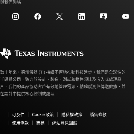
與我們聯絡
活動
myTI 公司帳戶
客戶支援中心
投資人關系
運送、付款與稅金
封裝
製造
訂購 FAQ
品質與可靠性
企業公民
授權經銷商
myTI 帳戶常見問題解答
數十年來，德州儀器 (TI) 持續不懈地推動科技進步。我們是全球性的
半導體公司，致力於設計、製造、測試和銷售類比及嵌入式處理晶
片。我們的產品協助客戶有效地管理電源、精確感測與傳送數據，並
在設計中提供核心控制或處理。
可及性
Cookie 政策
隱私權政策
銷售條款
使用條款
商標
網站意見回饋