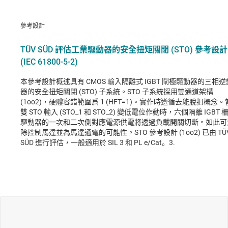
參考設計
TÜV SÜD 評估工業驅動器的安全扭矩關閉 (STO) 參考設計
(IEC 61800-5-2)
本參考設計概述具有 CMOS 輸入隔離式 IGBT 閘極驅動器的三相逆
器的安全扭矩關閉 (STO) 子系統。STO 子系統採用雙通道架構
(1oo2)，硬體容錯範圍爲 1 (HFT=1)。實作時遵循去能脫扣概念。
雙 STO 輸入 (STO_1 和 STO_2) 變低電位作動時，六個隔離 IGBT 
驅動器的一次和二次側對應電源供電將透過負載開關切斷。如此可
除控制馬達並為馬達通電的可能性。STO 參考設計 (1oo2) 已由 TÜ
SÜD 進行評估，一般適用於 SIL 3 和 PL e/Cat。3.