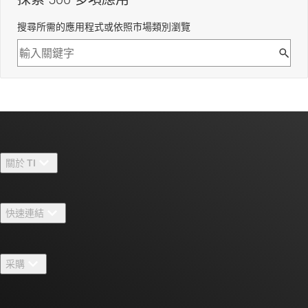
搜尋所需的應用程式或依照市場類別瀏覽
關於 TI
關於 TI 概覽
快速連結
人才招募
聯絡我們
新聞室
采購
TI E2E™ 設計支援論壇
我們的故事 | 晶片幕後
TI API 套件
交互參考搜索