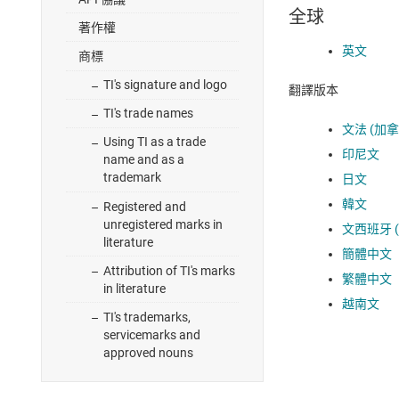
全球
著作權
英文
商標
TI's signature and logo
翻譯版本
TI's trade names
文法 (加拿
Using TI as a trade
印尼文
name and as a
trademark
日文
韓文
Registered and
unregistered marks in
文西班牙 
literature
簡體中文
Attribution of TI's marks
繁體中文
in literature
越南文
TI's trademarks,
servicemarks and
approved nouns