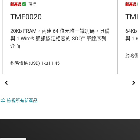
新產品
新產品
TMF0020
TMF
20Kb FRAM，內建 64 位元唯一識別碼，具備
64K
與 1-Wire® 通訊協定相容的 SDQ™ 單線序列
與 1-
介面
約略價格
約略價格 (
USD
)
1ku |
1.45
檢視所有新產品