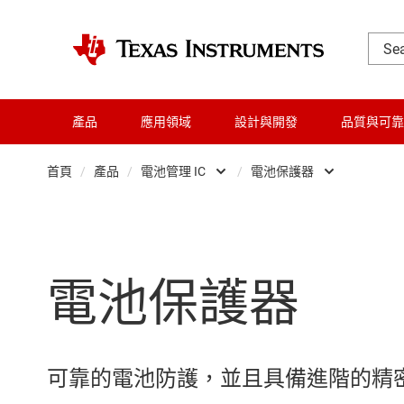
產品
應用領域
設計與開發
品質與可靠
首頁
/
產品
/
電池管理 IC
/
電池保護器
放大器
電池驗證 IC
音訊、觸覺和壓電
電池充電器 
電池保護器
時鐘與計時
電池電量計
數據轉換器
電池監控器
晶粒與晶圓服務
電池保護器
可靠的電池防護，並且具備進階的精