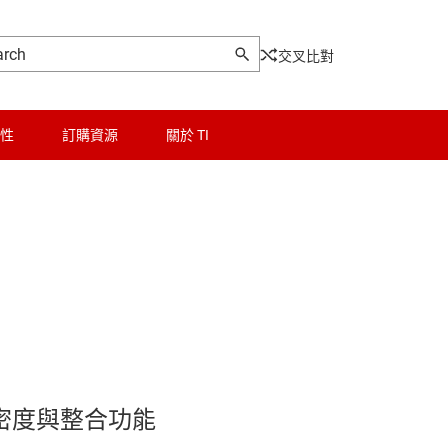
交叉比對
性
訂購資源
關於 TI
邏輯和電壓轉換
IC
微控制器 (MCU) 與處理器
馬達驅動器
和平衡器
電源管理
射頻 (RF) 與微波
密度與整合功能