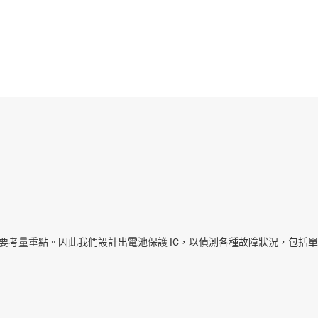
感測器
交換器與多工器
無線連線
的主要考量重點。因此我們設計出電池保護 IC，以偵測各種故障狀況，包