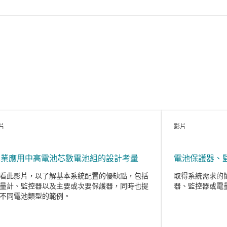
片
影片
工業應用中高電池芯數電池組的設計考量
電池保護器、
看此影片，以了解基本系統配置的優缺點，包括
取得系統需求的
量計、監控器以及主要或次要保護器，同時也提
器、監控器或電
不同電池類型的範例。