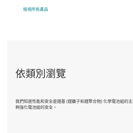
DLP 產品
檢視所有產品
介面
隔離
依類別瀏覽
我們知道性能和安全是鋰基 (鋰離子和鋰聚合物) 化學電池組
夠強化電池組的安全。