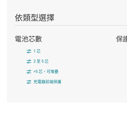
依類型選擇
電池芯數
保
1 芯
2 至 5 芯
>5 芯，可堆疊
充電器前端保護