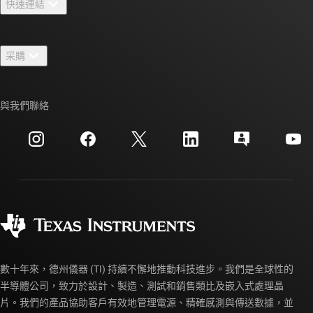
快速連結
人才招募
聯絡我們
新聞室
采購
TI E2E™ 設計支援論壇
我們的故事 | 晶片幕後
TI API 套件
交互參考搜索
與我們聯絡
活動
myTI 公司帳戶
客戶支援中心
投資人關系
運送、付款與稅金
封裝
製造
訂購 FAQ
品質與可靠性
企業公民
授權經銷商
myTI 帳戶常見問題解答
數十年來，德州儀器 (TI) 持續不懈地推動科技進步。我們是全球性的
半導體公司，致力於設計、製造、測試和銷售類比及嵌入式處理晶
片。我們的產品協助客戶有效地管理電源、精確感測與傳送數據，並