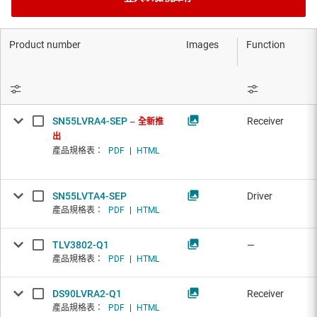
Product number
Images
Function
SN55LVRA4-SEP
Receiver
全新推
出
產品規格表：
PDF
|
HTML
SN55LVTA4-SEP
Driver
產品規格表：
PDF
|
HTML
TLV3802-Q1
—
產品規格表：
PDF
|
HTML
DS90LVRA2-Q1
Receiver
產品規格表：
PDF
|
HTML