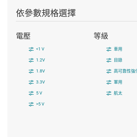
依參數規格選擇
電壓
等級
<1 V
車用
1.2V
目錄
1.8V
高可靠性強
3.3V
軍用
5 V
航太
>5 V