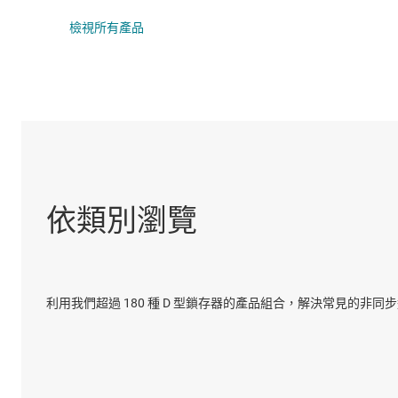
DLP 產品
電壓轉
檢視所有產品
介面
隔離
依類別瀏覽
利用我們超過 180 種 D 型鎖存器的產品組合，解決常見的非