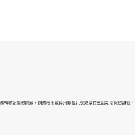
換器及電平移位器
感測器
移位暫存器
交換器與多工器
電壓轉換正反器、閂鎖與暫存器
無線連線
同步邏輯和記憶體問題，例如啟用或停用數位訊號或是在重設期間保留訊號。包