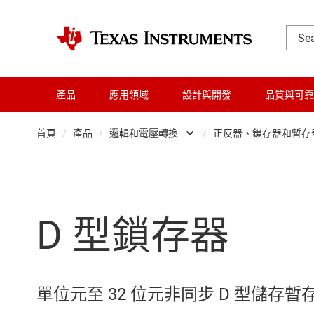
產品
應用領域
設計與開發
品質與可靠
首頁
/
產品
/
邏輯和電壓轉換
/
正反器、鎖存器和暫存
放大器
緩衝器
音訊、觸覺和壓電
可配置
D 型鎖存器
時鐘與計時
正反器
數據轉換器
邏輯閘
晶粒與晶圓服務
專業邏輯
單位元至 32 位元非同步 D 型儲存暫