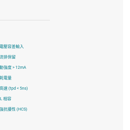
電壓容差輸入
流排保留
動強度 > 12mA
耗電量
速 (tpd < 5ns)
TL 相容
強抗擾性 (HCS)