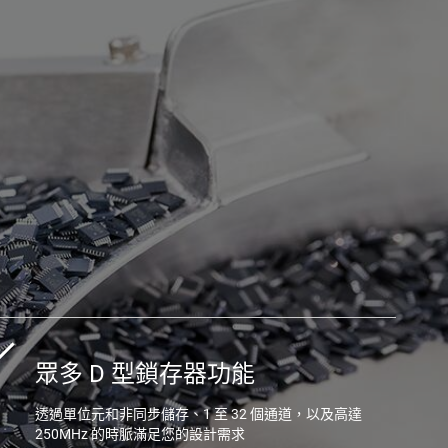
眾多 D 型鎖存器功能
透過單位元和非同步儲存、1 至 32 個通道，以及高達
250MHz 的時脈滿足您的設計需求