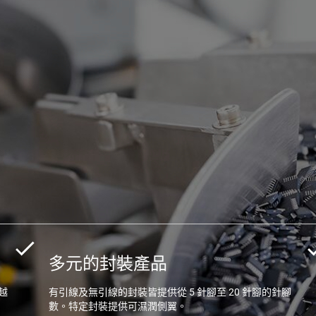
多元的封裝產品
越
有引線及無引線的封裝皆提供從 5 針腳至 20 針腳的針腳
數。特定封裝提供可濕潤側翼。