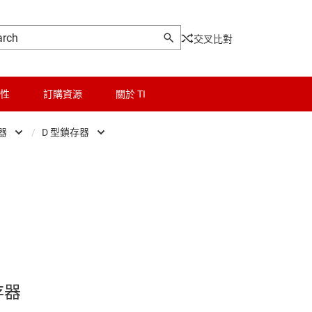
交叉比對
性
訂購資源
關於 TI
器
/
D 型鎖存器
、驅動器和收發器
邏輯和電壓轉換
計數器
且可編程邏輯 IC
微控制器 (MCU) 與處理器
D 型正反器
、鎖存器和暫存器
馬達驅動器
D 型鎖存器
電源管理
JK 正反器
 IC
射頻 (RF) 與微波
其它鎖存器
存器