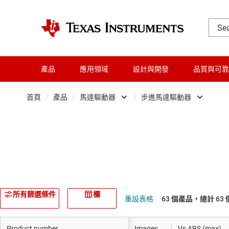
產品
應用領域
設計與開發
品質與可靠
首頁
/
產品
/
馬達驅動器
/
步進馬達驅動器
放大器
有刷 DC (
音訊、觸覺和壓電
無刷 DC (
時鐘與計時
Gallium nit
數據轉換器
半橋式驅動
所有篩選條件
欄
重設表格
63 個產品，總計 63 
晶粒與晶圓服務
隔離式閘極
Product number
Images
Vs ABS (max)