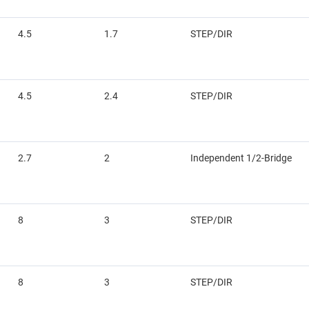
4.5
1.7
STEP/DIR
4.5
2.4
STEP/DIR
2.7
2
Independent 1/2-Bridge
8
3
STEP/DIR
8
3
STEP/DIR