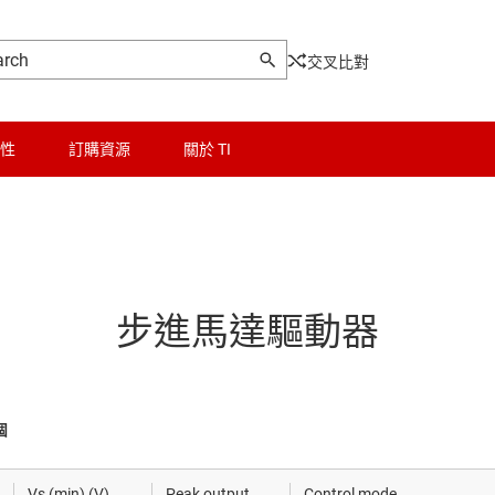
交叉比對
性
訂購資源
關於 TI
BDC) 馬達驅動器
邏輯和電壓轉換
BLDC) 馬達驅動器
微控制器 (MCU) 與處理器
步進馬達驅動器
ride (GaN) motor drivers
馬達驅動器
器
電源管理
個
驅動器
射頻 (RF) 與微波
Vs (min) (V)
Peak output
Control mode