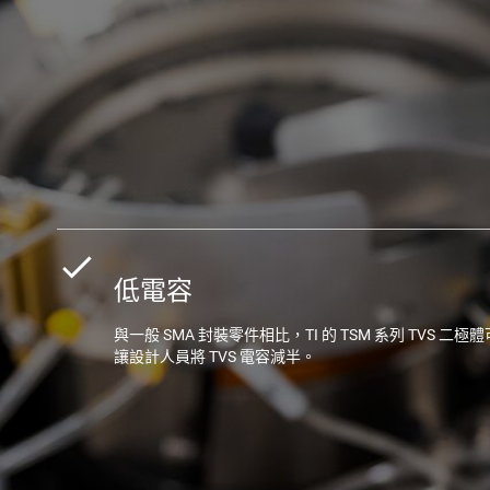
低電容
與一般 SMA 封裝零件相比，TI 的 TSM 系列 TVS 二極體
讓設計人員將 TVS 電容減半。