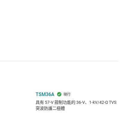
TSM36A
具有 57-V 箝制功能的 36-V、1-kV/42-Ω TVS
突波防護二極體