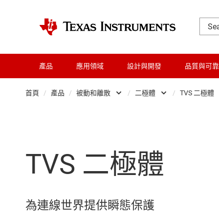
產品
應用領域
設計與開發
品質與可靠
首頁
/
產品
/
被動和離散
/
二極體
/
TVS 二極體
放大器
二極體
音訊、觸覺和壓電
匹配薄膜電
TVS 二極體
時鐘與計時
振盪器
數據轉換器
熱敏電阻
晶粒與晶圓服務
Transistors
為連線世界提供瞬態保護