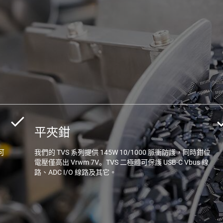
平夾鉗
可
我們的 TVS 系列提供 145W 10/1000 脈衝防護，同時鉗位
電壓僅高出 Vrwm 7V。TVS 二極體可保護 USB-C Vbus 線
路、ADC I/O 線路及其它。