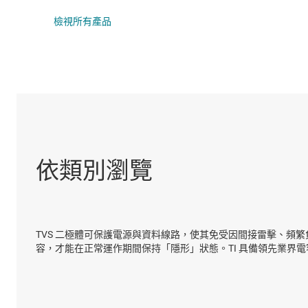
DLP 產品
檢視所有產品
介面
隔離
依類別瀏覽
TVS 二極體可保護電源與資料線路，使其免受因間接雷擊、頻
容，才能在正常運作期間保持「隱形」狀態。TI 具備領先業界電容