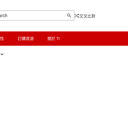
交叉比對
性
訂購資源
關於 TI
ESD 防護二極體
邏輯和電壓轉換
阻器
TVS 二極體
微控制器 (MCU) 與處理器
稽納二極體
馬達驅動器
電源管理
射頻 (RF) 與微波