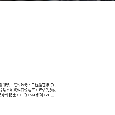
影響訊號。電容越低，二極體在維持此
線路增加資料傳輸速率，評估先前使
相比，TI 的 TSM 系列 TVS 二