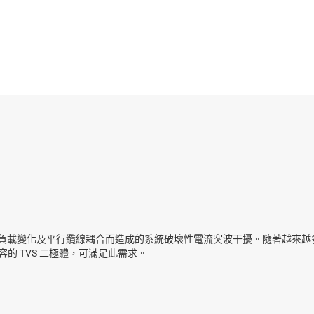
感測器
交換器與多工器
無線連線
繁負載變化及平行纜線耦合而造成的系統破壞性電流突波干擾。隨著越來越多
的 TVS 二極體，可滿足此需求。