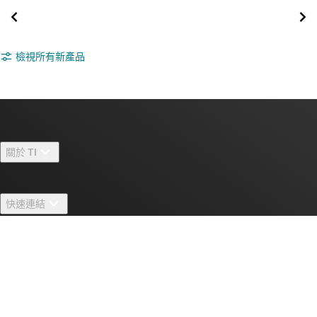
檢視所有新產品
關於 TI
關於 TI 概覽
快速連結
人才招募
聯絡我們
新聞室
采購
TI E2E™ 設計支援論壇
我們的故事 | 晶片幕後
TI API 套件
交互參考搜索
與我們聯絡
活動