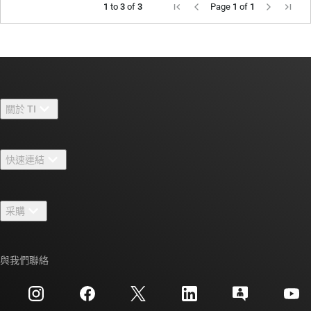
1
to
3
of
3
Page
1
of
1
關於 TI
關於 TI 概覽
快速連結
人才招募
聯絡我們
新聞室
采購
TI E2E™ 設計支援論壇
我們的故事 | 晶片幕後
TI API 套件
交互參考搜索
與我們聯絡
活動
myTI 公司帳戶
客戶支援中心
投資人關系
運送、付款與稅金