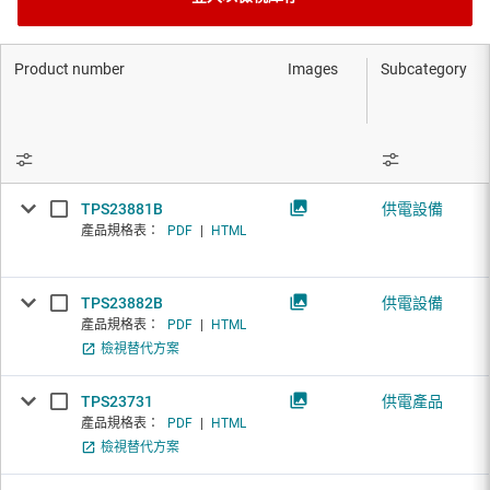
Product number
Images
Subcategory
TPS23881B
供電設備
產品規格表：
PDF
|
HTML
TPS23882B
供電設備
產品規格表：
PDF
|
HTML
檢視替代方案
TPS23731
供電產品
產品規格表：
PDF
|
HTML
檢視替代方案