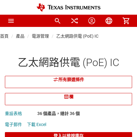
首頁
產品
電源管理
乙太網路供電 (PoE) IC
乙太網路供電 (PoE) IC
所有篩選條件
欄
重設表格
36 個產品，總計 36 個
電子郵件
下載 Excel
登入以檢視庫存