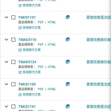
產品規格表：
PDF
|
HTML
檢視替代方案
TMCS1107
霍爾效應電流感
產品規格表：
PDF
|
HTML
檢視替代方案
TMAG5110
霍爾效應鎖存器
產品規格表：
PDF
|
HTML
檢視替代方案
TMAG5124
霍爾效應鎖存器
產品規格表：
PDF
|
HTML
檢視替代方案
TMCS1100
霍爾效應電流感
產品規格表：
PDF
|
HTML
檢視替代方案
TMCS1101
霍爾效應電流感