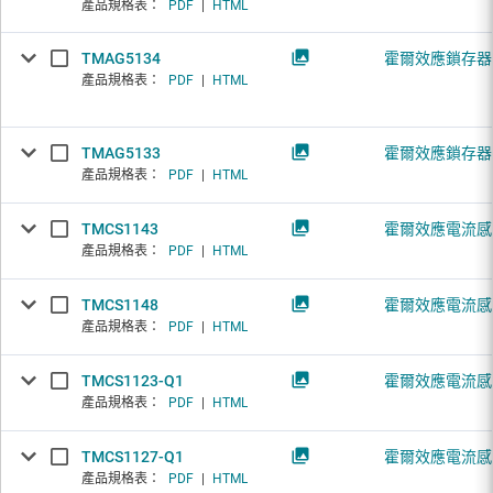
產品規格表：
PDF
|
HTML
TMAG5134
霍爾效應鎖存器
產品規格表：
PDF
|
HTML
TMAG5133
霍爾效應鎖存器
產品規格表：
PDF
|
HTML
TMCS1143
霍爾效應電流感
產品規格表：
PDF
|
HTML
TMCS1148
霍爾效應電流感
產品規格表：
PDF
|
HTML
TMCS1123-Q1
霍爾效應電流感
產品規格表：
PDF
|
HTML
TMCS1127-Q1
霍爾效應電流感
產品規格表：
PDF
|
HTML