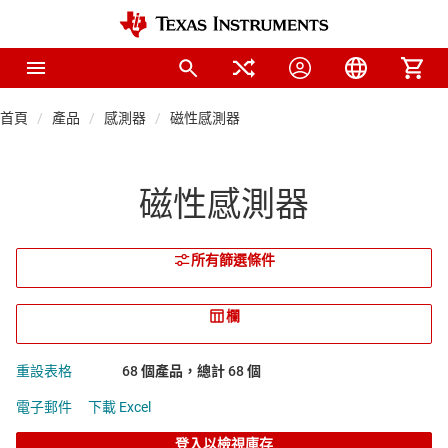
首頁
產品
感測器
磁性感測器
磁性感測器
所有篩選條件
欄
重設表格
68 個產品，總計 68 個
電子郵件
下載 Excel
登入以檢視庫存