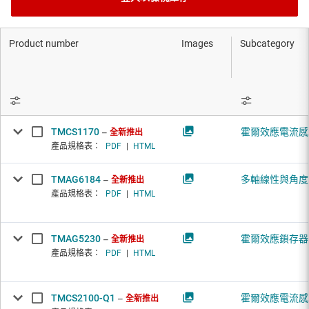
Product number
Images
Subcategory
TMCS1170
霍爾效應電流感
全新推出
產品規格表：
PDF
|
HTML
TMAG6184
多軸線性與角度
全新推出
產品規格表：
PDF
|
HTML
TMAG5230
霍爾效應鎖存器
全新推出
產品規格表：
PDF
|
HTML
TMCS2100-Q1
霍爾效應電流感
全新推出