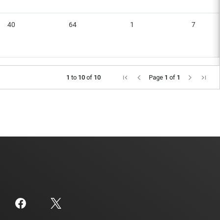
40
64
1
7
1
to
10
of
10
Page
1
of
1