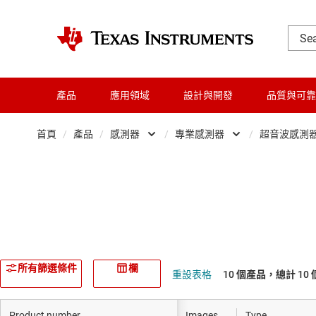
產品
應用領域
設計與開發
品質與可靠
首頁
/
產品
/
感測器
/
專業感測器
/
超音波感測器 
放大器
濕度感測器
音訊、觸覺和壓電
磁性感測器
時鐘與計時
mmWave 雷達
數據轉換器
光學感測器
所有篩選條件
欄
重設表格
10 個產品，總計 10 
晶粒與晶圓服務
專業感測器
Product number
Images
Type