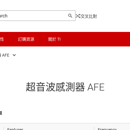
交叉比對
性
訂購資源
關於 TI
AFE
電感式感測器 AFE
邏輯和電壓轉換
訊號調節器
微控制器 (MCU) 與處理器
超音波感測器 AFE
感測器
超音波感測器 AFE
馬達驅動器
電源管理
個
射頻 (RF) 與微波
Features
Frequency