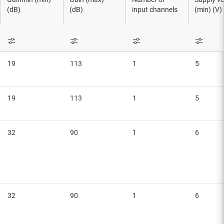
(dB)
(dB)
input channels
(min) (V)
19
113
1
5
19
113
1
5
32
90
1
6
32
90
1
6