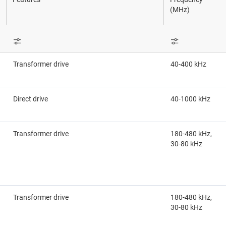
感測器
(MHz)
交換器與多工器
無線連線
Transformer drive
40-400 kHz
Direct drive
40-1000 kHz
Transformer drive
180-480 kHz,
30-80 kHz
Transformer drive
180-480 kHz,
30-80 kHz