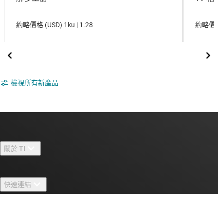
約略價格 (
USD
)
1ku |
1.28
約略價格
檢視所有新產品
關於 TI
關於 TI 概覽
快速連結
人才招募
聯絡我們
新聞室