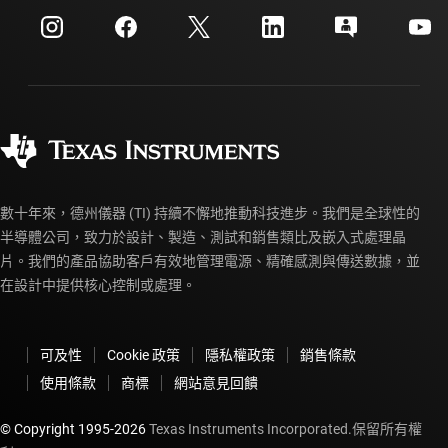
myTI 公司帳戶
客戶支援中心
投資人關系
運送、付款與稅金
封裝
製造
訂購 FAQ
品質與可靠性
企業公民
授權經銷商
myTI 帳戶常見問題解答
數十年來，德州儀器 (TI) 持續不懈地推動科技進步。我們是全球性的
半導體公司，致力於設計、製造、測試和銷售類比及嵌入式處理晶
片。我們的產品協助客戶有效地管理電源、精確感測與傳送數據，並
在設計中提供核心控制或處理。
可及性
Cookie 政策
隱私權政策
銷售條款
使用條款
商標
網站意見回饋
© Copyright 1995-
2026
Texas Instruments Incorporated.保留所有權