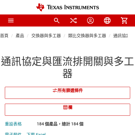
首頁
產品
交換器與多工器
類比交換器與多工器
通訊協定與
通訊協定與匯流排開關與多工
器
所有篩選條件
欄
重設表格
184 個產品，總計 184 個
電子郵件
下載 Excel