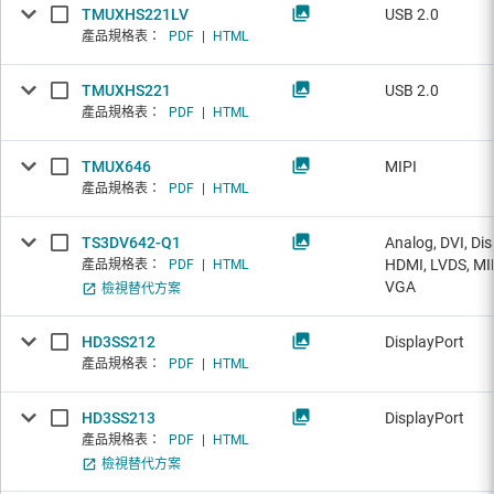
TMUXHS221LV
USB 2.0
產品規格表：
PDF
|
HTML
TMUXHS221
USB 2.0
產品規格表：
PDF
|
HTML
TMUX646
MIPI
產品規格表：
PDF
|
HTML
TS3DV642-Q1
Analog, DVI, Dis
HDMI, LVDS, MI
產品規格表：
PDF
|
HTML
VGA
檢視替代方案
HD3SS212
DisplayPort
產品規格表：
PDF
|
HTML
HD3SS213
DisplayPort
產品規格表：
PDF
|
HTML
檢視替代方案