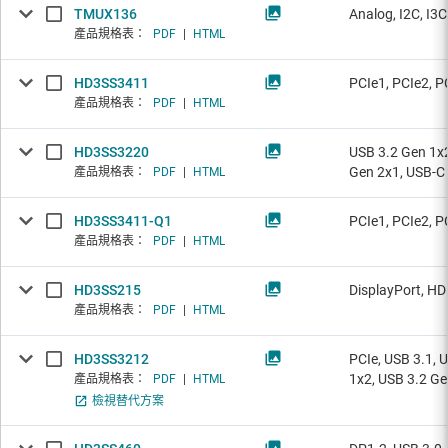
TMUX136
Analog, I2C, I3
產品規格表：
PDF
|
HTML
HD3SS3411
PCIe1, PCIe2, P
產品規格表：
PDF
|
HTML
HD3SS3220
USB 3.2 Gen 1x2
Gen 2x1, USB-C
產品規格表：
PDF
|
HTML
HD3SS3411-Q1
PCIe1, PCIe2, P
產品規格表：
PDF
|
HTML
HD3SS215
DisplayPort, H
產品規格表：
PDF
|
HTML
HD3SS3212
PCIe, USB 3.1, 
1x2, USB 3.2 Ge
產品規格表：
PDF
|
HTML
檢視替代方案