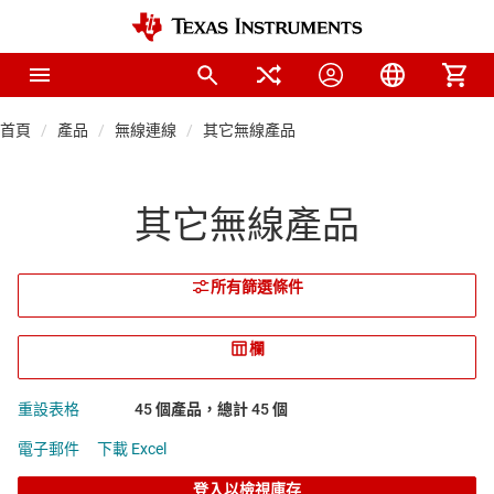
首頁
產品
無線連線
其它無線產品
其它無線產品
所有篩選條件
欄
重設表格
45 個產品，總計 45 個
電子郵件
下載 Excel
登入以檢視庫存