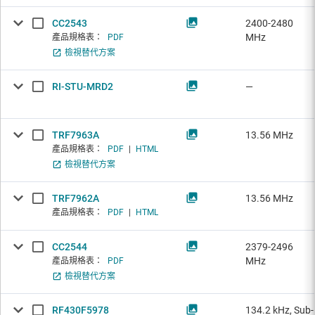
CC2543
2400-2480
MHz
產品規格表：
PDF
檢視替代方案
RI-STU-MRD2
—
TRF7963A
13.56 MHz
產品規格表：
PDF
|
HTML
檢視替代方案
TRF7962A
13.56 MHz
產品規格表：
PDF
|
HTML
CC2544
2379-2496
MHz
產品規格表：
PDF
檢視替代方案
RF430F5978
134.2 kHz, Sub-