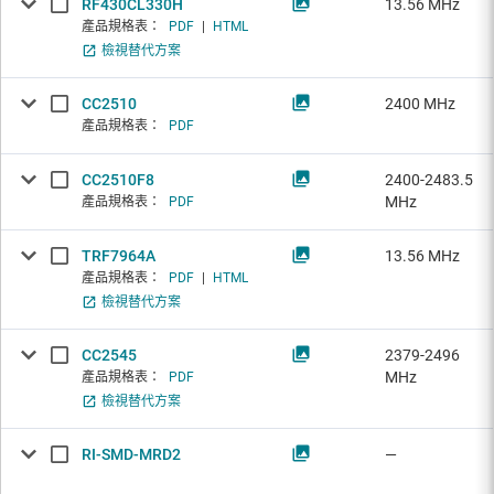
RF430CL330H
13.56 MHz
產品規格表：
PDF
|
HTML
檢視替代方案
CC2510
2400 MHz
產品規格表：
PDF
CC2510F8
2400-2483.5
MHz
產品規格表：
PDF
TRF7964A
13.56 MHz
產品規格表：
PDF
|
HTML
檢視替代方案
CC2545
2379-2496
MHz
產品規格表：
PDF
檢視替代方案
RI-SMD-MRD2
—