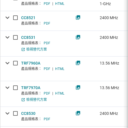
1-GHz
產品規格表：
PDF
|
HTML
CC8521
2400 MHz
產品規格表：
PDF
CC8531
2400 MHz
產品規格表：
PDF
檢視替代方案
TRF7960A
13.56 MHz
產品規格表：
PDF
|
HTML
TRF7970A
13.56 MHz
產品規格表：
PDF
|
HTML
檢視替代方案
CC8530
2400 MHz
產品規格表：
PDF