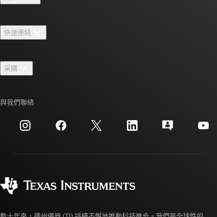
關於 TI 概覽
快速連結
人才招募
聯絡我們
新聞室
采購
TI E2E™ 設計支援論壇
我們的故事 | 晶片幕後
TI API 套件
交互參考搜索
與我們聯絡
活動
myTI 公司帳戶
客戶支援中心
投資人關系
運送、付款與稅金
封裝
製造
訂購 FAQ
品質與可靠性
企業公民
授權經銷商
myTI 帳戶常見問題解答
數十年來，德州儀器 (TI) 持續不懈地推動科技進步。我們是全球性的