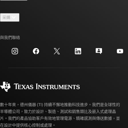
人才招募
聯絡我們
新聞室
采購
TI E2E™ 設計支援論壇
我們的故事 | 晶片幕後
TI API 套件
交互參考搜索
與我們聯絡
活動
myTI 公司帳戶
客戶支援中心
投資人關系
運送、付款與稅金
封裝
製造
訂購 FAQ
品質與可靠性
企業公民
授權經銷商
myTI 帳戶常見問題解答
數十年來，德州儀器 (TI) 持續不懈地推動科技進步。我們是全球性的
半導體公司，致力於設計、製造、測試和銷售類比及嵌入式處理晶
片。我們的產品協助客戶有效地管理電源、精確感測與傳送數據，並
在設計中提供核心控制或處理。