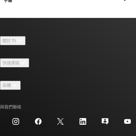
關於 TI
關於 TI 概覽
快速連結
人才招募
聯絡我們
新聞室
采購
TI E2E™ 設計支援論壇
我們的故事 | 晶片幕後
TI API 套件
交互參考搜索
與我們聯絡
活動
myTI 公司帳戶
客戶支援中心
投資人關系
運送、付款與稅金
封裝
製造