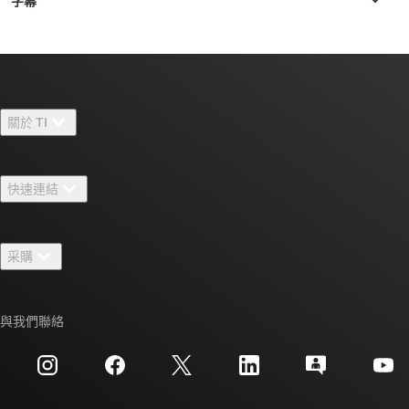
關於 TI
關於 TI 概覽
快速連結
人才招募
聯絡我們
新聞室
采購
TI E2E™ 設計支援論壇
我們的故事 | 晶片幕後
TI API 套件
交互參考搜索
與我們聯絡
活動
myTI 公司帳戶
客戶支援中心
投資人關系
運送、付款與稅金
封裝
製造