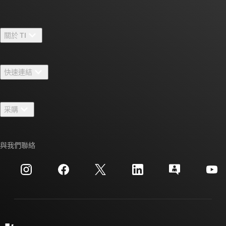
關於 TI
關於 TI 概覽
快速連結
人才招募
聯絡我們
新聞室
采購
TI E2E™ 設計支援論壇
我們的故事 | 晶片幕後
TI API 套件
交互參考搜索
與我們聯絡
活動
myTI 公司帳戶
客戶支援中心
投資人關系
運送、付款與稅金
封裝
製造
訂購 FAQ
品質與可靠性
企業公民
授權經銷商