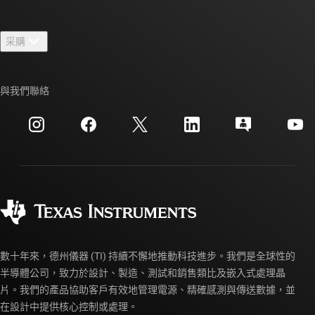
人才招募
聯絡我們
新聞室
采購
TI E2E™ 設計支援論壇
我們的故事 | 晶片幕後
TI API 套件
交互參考搜索
與我們聯絡
活動
myTI 公司帳戶
客戶支援中心
投資人關系
運送、付款與稅金
封裝
製造
訂購 FAQ
品質與可靠性
企業公民
授權經銷商
myTI 帳戶常見問題解答
數十年來，德州儀器 (TI) 持續不懈地推動科技進步。我們是全球性的
半導體公司，致力於設計、製造、測試和銷售類比及嵌入式處理晶
片。我們的產品協助客戶有效地管理電源、精確感測與傳送數據，並
在設計中提供核心控制或處理。