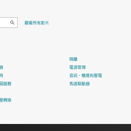
觀看所有影片
隔離
器
電源管理
時
音訊、觸覺和壓電
圓服務
馬達驅動器
壓轉換