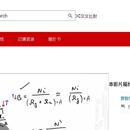
交叉比對
性
訂購資源
關於 TI
本影片屬
實驗
(