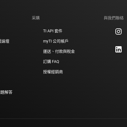
采購
與我們聯絡
TI API 套件
支援論壇
myTI 公司帳戶
運送、付款與稅金
訂購 FAQ
授權經銷商
問題解答