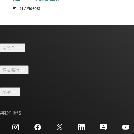
(12 videos)
關於 TI
關於 TI 概覽
快速連結
人才招募
聯絡我們
新聞室
采購
TI E2E™ 設計支援論壇
我們的故事 | 晶片幕後
TI API 套件
交互參考搜索
與我們聯絡
活動
myTI 公司帳戶
客戶支援中心
投資人關系
運送、付款與稅金