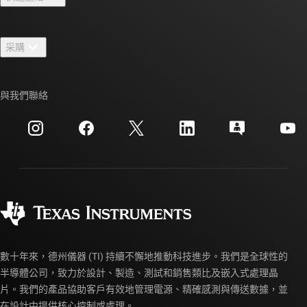
人才招募
聯絡我們
新聞室
采購
TI E2E™ 設計支援論壇
我們的故事 | 晶片幕後
TI API 套件
交互參考搜索
與我們聯絡
活動
myTI 公司帳戶
客戶支援中心
投資人關系
運送、付款與稅金
封裝
製造
訂購 FAQ
品質與可靠性
企業公民
授權經銷商
myTI 帳戶常見問題解答
數十年來，德州儀器 (TI) 持續不懈地推動科技進步。我們是全球性的
半導體公司，致力於設計、製造、測試和銷售類比及嵌入式處理晶
片。我們的產品協助客戶有效地管理電源、精確感測與傳送數據，並
在設計中提供核心控制或處理。