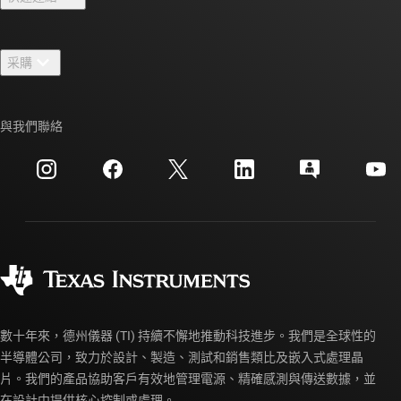
人才招募
聯絡我們
新聞室
采購
TI E2E™ 設計支援論壇
我們的故事 | 晶片幕後
TI API 套件
交互參考搜索
與我們聯絡
活動
myTI 公司帳戶
客戶支援中心
投資人關系
運送、付款與稅金
封裝
製造
訂購 FAQ
品質與可靠性
企業公民
授權經銷商
myTI 帳戶常見問題解答
數十年來，德州儀器 (TI) 持續不懈地推動科技進步。我們是全球性的
半導體公司，致力於設計、製造、測試和銷售類比及嵌入式處理晶
片。我們的產品協助客戶有效地管理電源、精確感測與傳送數據，並
在設計中提供核心控制或處理。