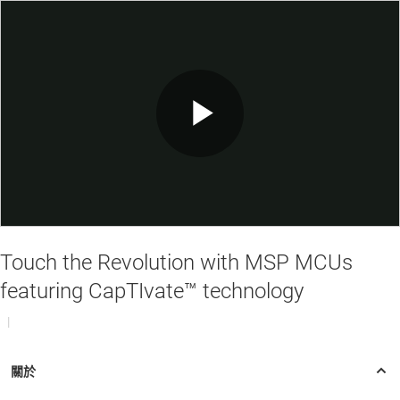
Play
Video
Touch the Revolution with MSP MCUs
featuring CapTIvate™ technology
|