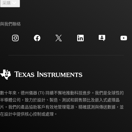
采購
TI E2E™ 設計支援論壇
我們的故事 | 晶片幕後
TI API 套件
交互參考搜索
與我們聯絡
活動
myTI 公司帳戶
客戶支援中心
投資人關系
運送、付款與稅金
封裝
製造
訂購 FAQ
品質與可靠性
企業公民
授權經銷商
myTI 帳戶常見問題解答
數十年來，德州儀器 (TI) 持續不懈地推動科技進步。我們是全球性的
半導體公司，致力於設計、製造、測試和銷售類比及嵌入式處理晶
片。我們的產品協助客戶有效地管理電源、精確感測與傳送數據，並
在設計中提供核心控制或處理。