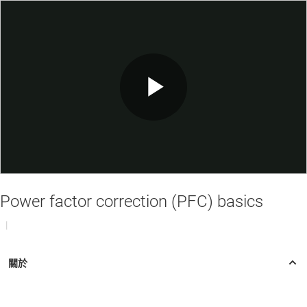
Play
Video
Power factor correction (PFC) basics
|