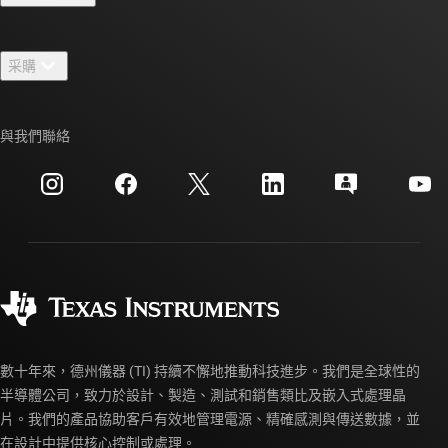
人才招募
聯絡我們
新聞室
采購
TI E2E™ 設計支援論壇
我們的故事 | 晶片幕後
TI API 套件
交互參考搜索
與我們聯絡
活動
myTI 公司帳戶
客戶支援中心
投資人關系
運送、付款與稅金
封裝
製造
訂購 FAQ
品質與可靠性
企業公民
授權經銷商
myTI 帳戶常見問題解答
數十年來，德州儀器 (TI) 持續不懈地推動科技進步。我們是全球性的
半導體公司，致力於設計、製造、測試和銷售類比及嵌入式處理晶
片。我們的產品協助客戶有效地管理電源、精確感測與傳送數據，並
在設計中提供核心控制或處理。