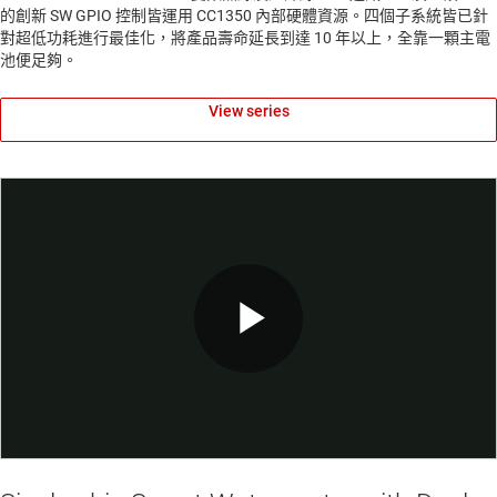
的創新 SW GPIO 控制皆運用 CC1350 內部硬體資源。四個子系統皆已針
對超低功耗進行最佳化，將產品壽命延長到達 10 年以上，全靠一顆主電
池便足夠。
View series
Play
Video