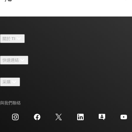
關於 TI
關於 TI 概覽
快速連結
人才招募
聯絡我們
新聞室
采購
TI E2E™ 設計支援論壇
我們的故事 | 晶片幕後
TI API 套件
交互參考搜索
與我們聯絡
活動
myTI 公司帳戶
客戶支援中心
投資人關系
運送、付款與稅金
封裝
製造