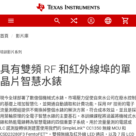
首頁
影片庫
培訓影片系列
具有雙頻 RF 和紅外線埠的單
晶片智慧水錶
現今全球部署了數億個機械式水錶。市場壓力促使自來水公司在廢水控制
的基礎上增加智慧化，並開通自動讀取和計費功能。採用 RF 技術的電子
流量測模組提供不需換掉整個水錶的解決方案，符合成本效益，並且是採
用葉輪原理的全電子智慧水錶的主要基石。本訓練課程將涵蓋將機械式水
錶和熱能電錶轉為智慧電錶的四個重要子系統。用於流量量測的電感或
LC 感測旋轉偵測建置使用我們的 SimpleLink™ CC1350 無線 MCU 和
CSD23280F3 FemtoFET™。雙頻無線及紅外線 LED 通訊，以及 7 段 LCD