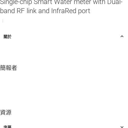
Single-chip Smart Water meter with Dual-
band RF link and InfraRed port
|
簡報者
資源