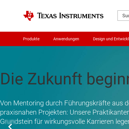
Produkte
Anwendungen
Design und Entwick
Die neuesten Erke
Entwickeln Sie di
Die Zukunft beginn
Welt der Analogb
Generation von 
Von Mentoring durch Führungskräfte aus de
praxisnahen Projekten: Unsere Praktikanten
Systemen
Grundstein für wirkungsvolle Karrieren lege
Seit über 20 Jahren teilen Analogfachleute 