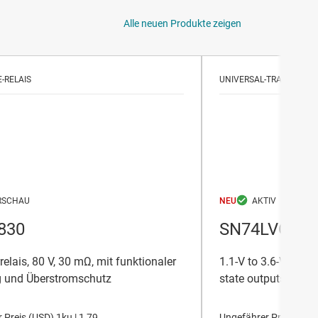
Alle neuen Produkte zeigen
E-RELAIS
UNIVERSAL-TRANSCEIVE
NEU
830
SN74LVC24
rrelais, 80 V, 30 mΩ, mit funktionaler
1.1-V to 3.6-V octal
ng und Überstromschutz
state outputs
 Preis (
USD
)
1ku |
1,79
Ungefährer Preis (
USD