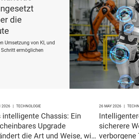
ingesetzt
er die
ute
en Umsetzung von KI, und
 Schritt ermöglichen
N 2026
|
TECHNOLOGIE
26 MAY 2026
|
TECHN
 intelligente Chassis: Ein
Intelligente
cheinbares Upgrade
sicherere W
ändert die Art und Weise, wie
verborgene 