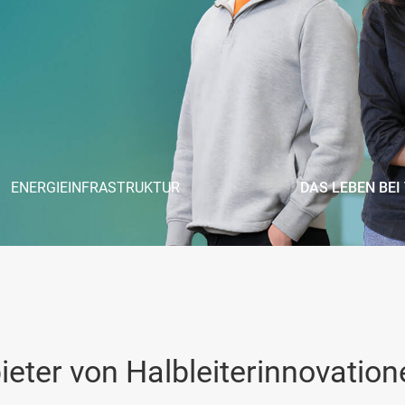
eueste Ausgabe jetzt an und vertiefen Sie
 das breite Portfolio an
te und sichere Energieversorgungssysteme
nd Ladestation für Elektrofahrzeuge zu
ieter von Halbleiterinnovation