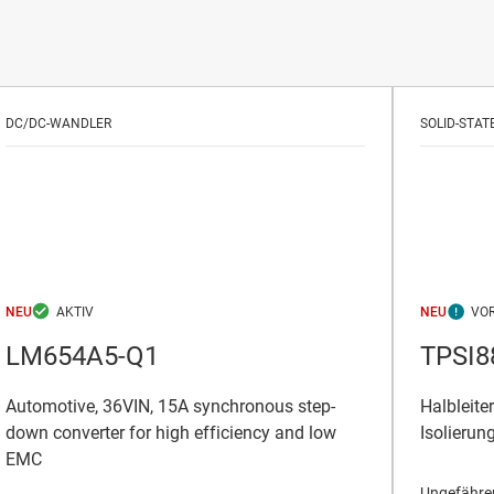
DC/DC-WANDLER
SOLID-STAT
NEU
NEU
LM654A5-Q1
TPSI8
Automotive, 36VIN, 15A synchronous step-
Halbleite
down converter for high efficiency and low
Isolieru
EMC
Ungefährer