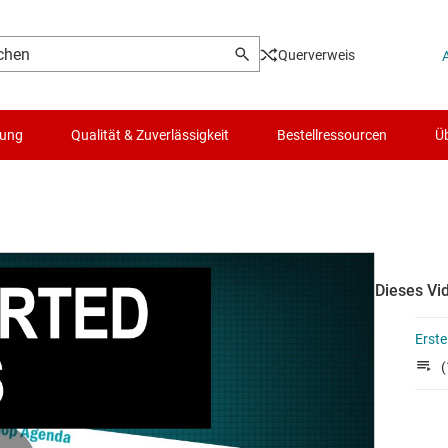
Querverweis
lung
Qualität & Zuverlässigkeit
Bestellressourcen
Üb
Dieses Vid
Erste
(