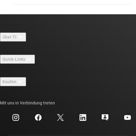
Über TI
Über TI – Überblick
Quick-Links
Stellenangebote
Kontakt
Newsroom
Kaufen
TI E2E™-Design-Support-Foren
Unsere Geschichten | Hinter dem Chip
API-Suiten von TI
Querverweis-Suche
Mit uns in Verbindung treten
Veranstaltungen
myTI-Firmenkonto
Kundensupportzentrum
Investorenbeziehungen
Versand, Zahlung und Steuern
Gehäuse
Fertigung