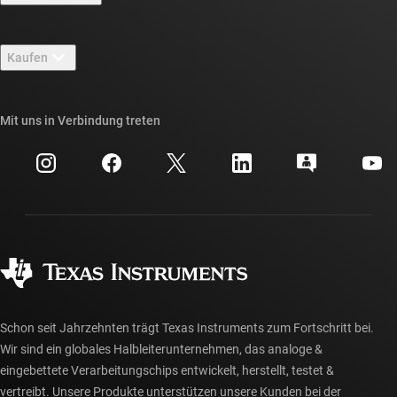
Stellenangebote
Kontakt
Newsroom
Kaufen
TI E2E™-Design-Support-Foren
Unsere Geschichten | Hinter dem Chip
API-Suiten von TI
Querverweis-Suche
Mit uns in Verbindung treten
Veranstaltungen
myTI-Firmenkonto
Kundensupportzentrum
Investorenbeziehungen
Versand, Zahlung und Steuern
Gehäuse
Fertigung
Häufig gestellte Fragen zu Bestellungen
Qualität & Zuverlässigkeit
Gesellschaftliches Engagement
Autorisierte Händler
myTI-Konto FAQs
Schon seit Jahrzehnten trägt Texas Instruments zum Fortschritt bei.
Wir sind ein globales Halbleiterunternehmen, das analoge &
eingebettete Verarbeitungschips entwickelt, herstellt, testet &
vertreibt. Unsere Produkte unterstützen unsere Kunden bei der