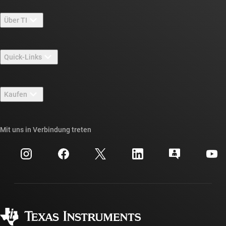
Über TI
Über TI – Überblick
Quick-Links
Stellenangebote
Kontakt
Newsroom
Kaufen
TI E2E™-Design-Support-Foren
Unsere Geschichten | Hinter dem Chip
API-Suiten von TI
Querverweis-Suche
Mit uns in Verbindung treten
Veranstaltungen
myTI-Firmenkonto
Kundensupportzentrum
Investorenbeziehungen
Versand, Zahlung und Steuern
Gehäuse
Fertigung
Häufig gestellte Fragen zu Bestellungen
Qualität & Zuverlässigkeit
Gesellschaftliches Engagement
Autorisierte Händler
myTI-Konto FAQs