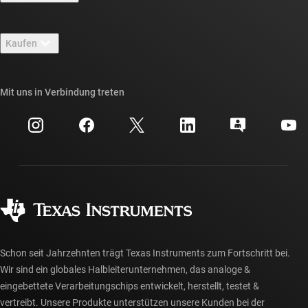
Stellenangebote
Kontakt
Newsroom
Kaufen
TI E2E™-Design-Support-Foren
Unsere Geschichten | Hinter dem Chip
API-Suiten von TI
Querverweis-Suche
Mit uns in Verbindung treten
Veranstaltungen
myTI-Firmenkonto
Kundensupportzentrum
Investorenbeziehungen
Versand, Zahlung und Steuern
Gehäuse
Fertigung
Häufig gestellte Fragen zu Bestellungen
Qualität & Zuverlässigkeit
Gesellschaftliches Engagement
Autorisierte Händler
myTI-Konto FAQs
Schon seit Jahrzehnten trägt Texas Instruments zum Fortschritt bei.
Wir sind ein globales Halbleiterunternehmen, das analoge &
eingebettete Verarbeitungschips entwickelt, herstellt, testet &
vertreibt. Unsere Produkte unterstützen unsere Kunden bei der