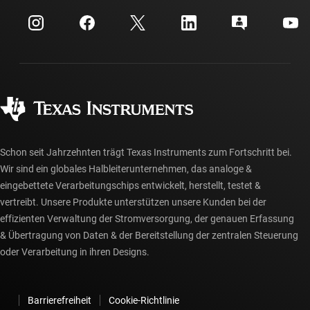
myTI-Firmenkonto
Kundensupportzentrum
Investorenbeziehungen
Versand, Zahlung und Steuern
Gehäuse
Fertigung
Häufig gestellte Fragen zu Bestellungen
Qualität & Zuverlässigkeit
Gesellschaftliches Engagement
Autorisierte Händler
myTI-Konto FAQs
Schon seit Jahrzehnten trägt Texas Instruments zum Fortschritt bei.
Wir sind ein globales Halbleiterunternehmen, das analoge &
eingebettete Verarbeitungschips entwickelt, herstellt, testet &
vertreibt. Unsere Produkte unterstützen unsere Kunden bei der
effizienten Verwaltung der Stromversorgung, der genauen Erfassung
& Übertragung von Daten & der Bereitstellung der zentralen Steuerung
oder Verarbeitung in ihren Designs.
Barrierefreiheit
Cookie-Richtlinie