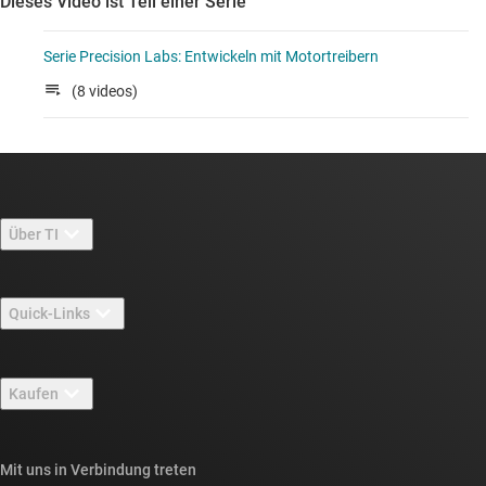
Dieses Video ist Teil einer Serie
Serie Precision Labs: Entwickeln mit Motortreibern
(8 videos)
Über TI
Über TI – Überblick
Quick-Links
Stellenangebote
Kontakt
Newsroom
Kaufen
TI E2E™-Design-Support-Foren
Unsere Geschichten | Hinter dem Chip
API-Suiten von TI
Querverweis-Suche
Mit uns in Verbindung treten
Veranstaltungen