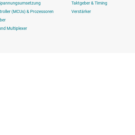
 Spannungsumsetzung
Taktgeber & Timing
roller (MCUs) & Prozessoren
Verstärker
ber
und Multiplexer
Kaufen
Mit uns in V
API-Suiten von TI
Support-Foren
myTI-Firmenkonto
che
Versand, Zahlung und Steuern
zentrum
Häufig gestellte Fragen zu
Bestellungen