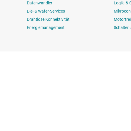
Datenwandler
Logik- &
Die- & Wafer-Services
Mikrocont
Drahtlose Konnektivität
Motortrei
Energiemanagement
Schalter 
Über TI
Quick-Links
Über TI – Überblick
Kontakt
Stellenangebote
TI E2E™-Design-
Newsroom
Querverweis-Su
Unsere Geschichten | Hinter dem
Kundensupport
Chip