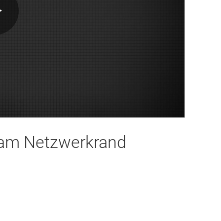
Play
Video
z am Netzwerkrand