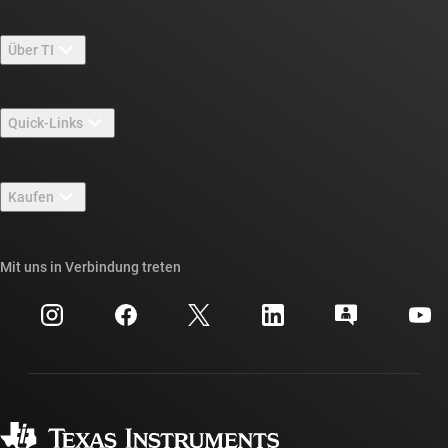
Über TI
Über TI – Überblick
Quick-Links
Stellenangebote
Kontakt
Newsroom
Kaufen
TI E2E™-Design-Support-Foren
Unsere Geschichten | Hinter dem Chip
API-Suiten von TI
Querverweis-Suche
Mit uns in Verbindung treten
Veranstaltungen
myTI-Firmenkonto
Kundensupportzentrum
Investorenbeziehungen
Versand, Zahlung und Steuern
Gehäuse
Fertigung
Häufig gestellte Fragen zu Bestellungen
Qualität & Zuverlässigkeit
Gesellschaftliches Engagement
Autorisierte Händler
myTI-Konto FAQs