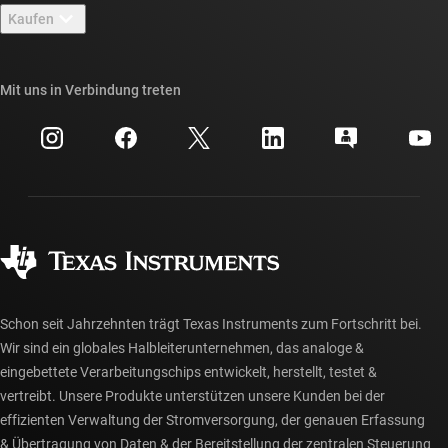
Newsroom
Kaufen
TI E2E™-Design-Support-Foren
Unsere Geschichten | Hinter dem Chip
API-Suiten von TI
Querverweis-Suche
Mit uns in Verbindung treten
Veranstaltungen
myTI-Firmenkonto
Kundensupportzentrum
Investorenbeziehungen
Versand, Zahlung und Steuern
Gehäuse
Fertigung
Häufig gestellte Fragen zu Bestellungen
Qualität & Zuverlässigkeit
Gesellschaftliches Engagement
Autorisierte Händler
myTI-Konto FAQs
Schon seit Jahrzehnten trägt Texas Instruments zum Fortschritt bei.
Wir sind ein globales Halbleiterunternehmen, das analoge &
eingebettete Verarbeitungschips entwickelt, herstellt, testet &
vertreibt. Unsere Produkte unterstützen unsere Kunden bei der
effizienten Verwaltung der Stromversorgung, der genauen Erfassung
& Übertragung von Daten & der Bereitstellung der zentralen Steuerung